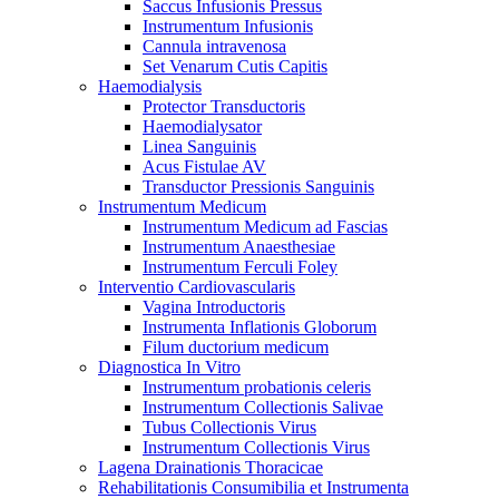
Saccus Infusionis Pressus
Instrumentum Infusionis
Cannula intravenosa
Set Venarum Cutis Capitis
Haemodialysis
Protector Transductoris
Haemodialysator
Linea Sanguinis
Acus Fistulae AV
Transductor Pressionis Sanguinis
Instrumentum Medicum
Instrumentum Medicum ad Fascias
Instrumentum Anaesthesiae
Instrumentum Ferculi Foley
Interventio Cardiovascularis
Vagina Introductoris
Instrumenta Inflationis Globorum
Filum ductorium medicum
Diagnostica In Vitro
Instrumentum probationis celeris
Instrumentum Collectionis Salivae
Tubus Collectionis Virus
Instrumentum Collectionis Virus
Lagena Drainationis Thoracicae
Rehabilitationis Consumibilia et Instrumenta