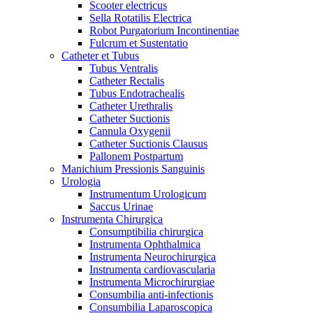
Scooter electricus
Sella Rotatilis Electrica
Robot Purgatorium Incontinentiae
Fulcrum et Sustentatio
Catheter et Tubus
Tubus Ventralis
Catheter Rectalis
Tubus Endotrachealis
Catheter Urethralis
Catheter Suctionis
Cannula Oxygenii
Catheter Suctionis Clausus
Pallonem Postpartum
Manichium Pressionis Sanguinis
Urologia
Instrumentum Urologicum
Saccus Urinae
Instrumenta Chirurgica
Consumptibilia chirurgica
Instrumenta Ophthalmica
Instrumenta Neurochirurgica
Instrumenta cardiovascularia
Instrumenta Microchirurgiae
Consumbilia anti-infectionis
Consumbilia Laparoscopica