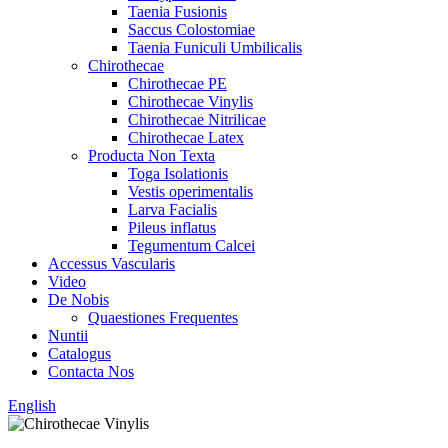
Taenia Fusionis
Saccus Colostomiae
Taenia Funiculi Umbilicalis
Chirothecae
Chirothecae PE
Chirothecae Vinylis
Chirothecae Nitrilicae
Chirothecae Latex
Producta Non Texta
Toga Isolationis
Vestis operimentalis
Larva Facialis
Pileus inflatus
Tegumentum Calcei
Accessus Vascularis
Video
De Nobis
Quaestiones Frequentes
Nuntii
Catalogus
Contacta Nos
English