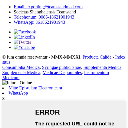
Email: exporting@teamstandmed.com
Societas Shanghaiensis Teamstand
Telephonum: 0086-18621901943
WhatsApp: 8618621901943
© Iura omnia reservantur - MMX-MMXXI.
Producta Calida
-
Index
situs
Consumbilia Medica
,
Syringae publicitariae
,
Supplementa Medica
,
Supplementa Medica
,
Medicae Disponibiles
,
Instrumentum
Medicum
,
Mitte Epistulam Electronicam
WhatsApp
x