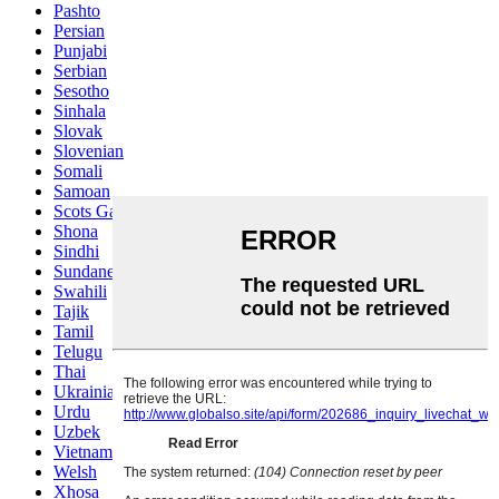
Pashto
Persian
Punjabi
Serbian
Sesotho
Sinhala
Slovak
Slovenian
Somali
Samoan
Scots Gaelic
Shona
Sindhi
Sundanese
Swahili
Tajik
Tamil
Telugu
Thai
Ukrainian
Urdu
Uzbek
Vietnamese
Welsh
Xhosa