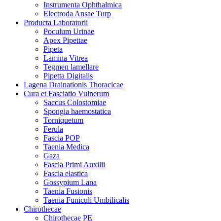
Instrumenta Ophthalmica
Electroda Ansae Turp
Producta Laboratorii
Poculum Urinae
Apex Pipettae
Pipeta
Lamina Vitrea
Tegmen lamellare
Pipetta Digitalis
Lagena Drainationis Thoracicae
Cura et Fasciatio Vulnerum
Saccus Colostomiae
Spongia haemostatica
Torniquetum
Ferula
Fascia POP
Taenia Medica
Gaza
Fascia Primi Auxilii
Fascia elastica
Gossypium Lana
Taenia Fusionis
Taenia Funiculi Umbilicalis
Chirothecae
Chirothecae PE