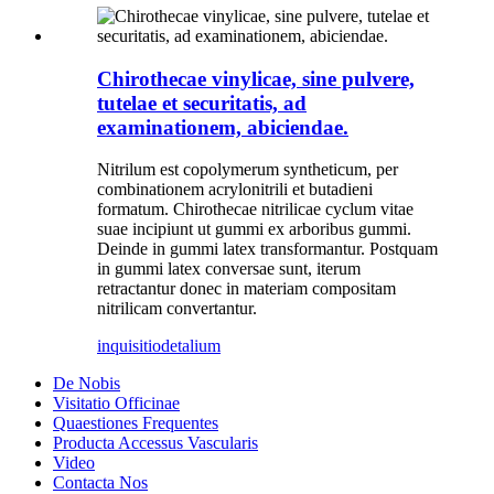
Chirothecae vinylicae, sine pulvere,
tutelae et securitatis, ad
examinationem, abiciendae.
Nitrilum est copolymerum syntheticum, per
combinationem acrylonitrili et butadieni
formatum. Chirothecae nitrilicae cyclum vitae
suae incipiunt ut gummi ex arboribus gummi.
Deinde in gummi latex transformantur. Postquam
in gummi latex conversae sunt, iterum
retractantur donec in materiam compositam
nitrilicam convertantur.
inquisitio
detalium
De Nobis
Visitatio Officinae
Quaestiones Frequentes
Producta Accessus Vascularis
Video
Contacta Nos