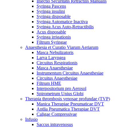
Iniectio Securitatis Retractilis Manualis
Syringa Pascens
Syringa insulini
Syringa disposable
Syringa Automatice Inactiva
Syringa Acus Auto-Retractibilis
Acus disposable
Syringa irrigationis
Filtrum Syringae
Anaesthesia et Curatio Viarum Aeriarum
Masca Nebulizatoris
Larva Laryngea
Circuitus Respirationis
Masca Anaesthesiae
Instrumentum Circuitus Anaesthesiae
Circuitus Anaesthesiae
Filtrum HME
Interpositorium pro Aerosol
Spirometrum Unius Globi
Therapia thrombosis venosae profundae (TVP)
Manica Therapiae Pneumaticae DVT
Antlia Pneumatica Therapiae DVT
Caligae Compressivae
Infusio
Saccus intravenosus