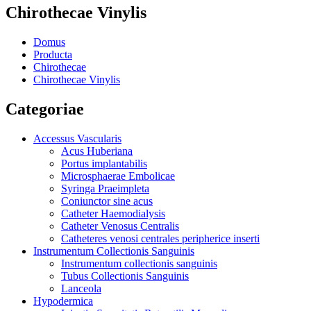
Chirothecae Vinylis
Domus
Producta
Chirothecae
Chirothecae Vinylis
Categoriae
Accessus Vascularis
Acus Huberiana
Portus implantabilis
Microsphaerae Embolicae
Syringa Praeimpleta
Coniunctor sine acus
Catheter Haemodialysis
Catheter Venosus Centralis
Catheteres venosi centrales peripherice inserti
Instrumentum Collectionis Sanguinis
Instrumentum collectionis sanguinis
Tubus Collectionis Sanguinis
Lanceola
Hypodermica