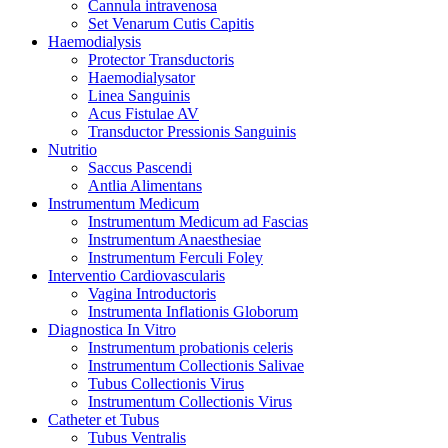
Cannula intravenosa
Set Venarum Cutis Capitis
Haemodialysis
Protector Transductoris
Haemodialysator
Linea Sanguinis
Acus Fistulae AV
Transductor Pressionis Sanguinis
Nutritio
Saccus Pascendi
Antlia Alimentans
Instrumentum Medicum
Instrumentum Medicum ad Fascias
Instrumentum Anaesthesiae
Instrumentum Ferculi Foley
Interventio Cardiovascularis
Vagina Introductoris
Instrumenta Inflationis Globorum
Diagnostica In Vitro
Instrumentum probationis celeris
Instrumentum Collectionis Salivae
Tubus Collectionis Virus
Instrumentum Collectionis Virus
Catheter et Tubus
Tubus Ventralis