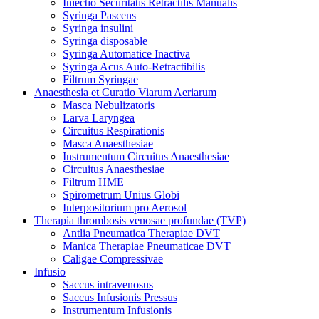
Iniectio Securitatis Retractilis Manualis
Syringa Pascens
Syringa insulini
Syringa disposable
Syringa Automatice Inactiva
Syringa Acus Auto-Retractibilis
Filtrum Syringae
Anaesthesia et Curatio Viarum Aeriarum
Masca Nebulizatoris
Larva Laryngea
Circuitus Respirationis
Masca Anaesthesiae
Instrumentum Circuitus Anaesthesiae
Circuitus Anaesthesiae
Filtrum HME
Spirometrum Unius Globi
Interpositorium pro Aerosol
Therapia thrombosis venosae profundae (TVP)
Antlia Pneumatica Therapiae DVT
Manica Therapiae Pneumaticae DVT
Caligae Compressivae
Infusio
Saccus intravenosus
Saccus Infusionis Pressus
Instrumentum Infusionis