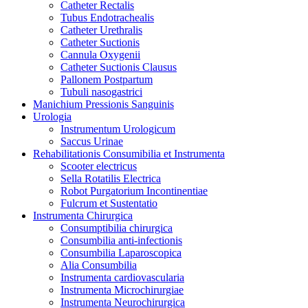
Catheter Rectalis
Tubus Endotrachealis
Catheter Urethralis
Catheter Suctionis
Cannula Oxygenii
Catheter Suctionis Clausus
Pallonem Postpartum
Tubuli nasogastrici
Manichium Pressionis Sanguinis
Urologia
Instrumentum Urologicum
Saccus Urinae
Rehabilitationis Consumibilia et Instrumenta
Scooter electricus
Sella Rotatilis Electrica
Robot Purgatorium Incontinentiae
Fulcrum et Sustentatio
Instrumenta Chirurgica
Consumptibilia chirurgica
Consumbilia anti-infectionis
Consumbilia Laparoscopica
Alia Consumbilia
Instrumenta cardiovascularia
Instrumenta Microchirurgiae
Instrumenta Neurochirurgica