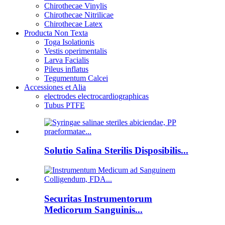
Chirothecae Vinylis
Chirothecae Nitrilicae
Chirothecae Latex
Producta Non Texta
Toga Isolationis
Vestis operimentalis
Larva Facialis
Pileus inflatus
Tegumentum Calcei
Accessiones et Alia
electrodes electrocardiographicas
Tubus PTFE
Solutio Salina Sterilis Disposibilis...
Securitas Instrumentorum
Medicorum Sanguinis...