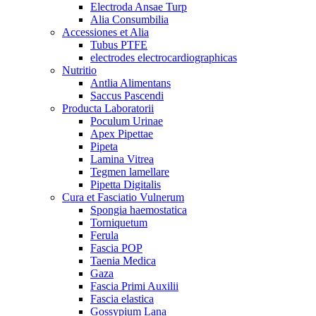
Electroda Ansae Turp
Alia Consumbilia
Accessiones et Alia
Tubus PTFE
electrodes electrocardiographicas
Nutritio
Antlia Alimentans
Saccus Pascendi
Producta Laboratorii
Poculum Urinae
Apex Pipettae
Pipeta
Lamina Vitrea
Tegmen lamellare
Pipetta Digitalis
Cura et Fasciatio Vulnerum
Spongia haemostatica
Torniquetum
Ferula
Fascia POP
Taenia Medica
Gaza
Fascia Primi Auxilii
Fascia elastica
Gossypium Lana