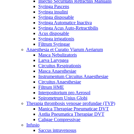
Iniectio Securitatis Retractilis Manualis
Syringa Pascens
Syringa insulini
Syringa disposable
Syringa Automatice Inactiva
Syringa Acus Auto-Retractibilis
Acus disposable
Syringa irrigationis
Filtrum Syringae
Anaesthesia et Curatio Viarum Aeriarum
Masca Nebulizatoris
Larva Laryngea
Circuitus Respirationis
Masca Anaesthesiae
Instrumentum Circuitus Anaesthesiae
Circuitus Anaesthesiae
Filtrum HME
Interpositorium pro Aerosol
Spirometrum Unius Globi
Therapia thrombosis venosae profundae (TVP)
Manica Therapiae Pneumaticae DVT
Antlia Pneumatica Therapiae DVT
Caligae Compressivae
Infusio
Saccus intravenosus