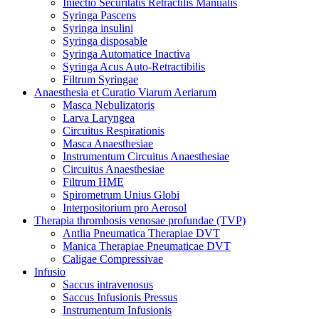
Iniectio Securitatis Retractilis Manualis
Syringa Pascens
Syringa insulini
Syringa disposable
Syringa Automatice Inactiva
Syringa Acus Auto-Retractibilis
Filtrum Syringae
Anaesthesia et Curatio Viarum Aeriarum
Masca Nebulizatoris
Larva Laryngea
Circuitus Respirationis
Masca Anaesthesiae
Instrumentum Circuitus Anaesthesiae
Circuitus Anaesthesiae
Filtrum HME
Spirometrum Unius Globi
Interpositorium pro Aerosol
Therapia thrombosis venosae profundae (TVP)
Antlia Pneumatica Therapiae DVT
Manica Therapiae Pneumaticae DVT
Caligae Compressivae
Infusio
Saccus intravenosus
Saccus Infusionis Pressus
Instrumentum Infusionis