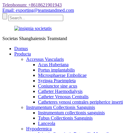
Telephonum: +8618621901943
Email: exporting@teamstandmed.com
Societas Shanghaiensis Teamstand
Domus
Producta
Accessus Vascularis
Acus Huberiana
Portus implantabilis
Microsphaerae Embolicae
Syringa Praeimpleta
Coniunctor sine acus
Catheter Haemodialysis
Catheter Venosus Centralis
Catheteres venosi centrales peripherice inserti
Instrumentum Collectionis Sanguinis
Instrumentum collectionis sanguinis
Tubus Collectionis Sanguinis
Lanceola
Hypodermica