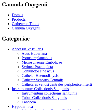
Cannula Oxygenii
Domus
Producta
Catheter et Tubus
Cannula Oxygenii
Categoriae
Accessus Vascularis
Acus Huberiana
Portus implantabilis
Microsphaerae Embolicae
Syringa Praeimpleta
Coniunctor sine acus
Catheter Haemodialysis
Catheter Venosus Centralis
Catheteres venosi centrales peripherice inserti
Instrumentum Collectionis Sanguinis
Instrumentum collectionis sanguinis
Tubus Collectionis Sanguinis
Lanceola
Hypodermica