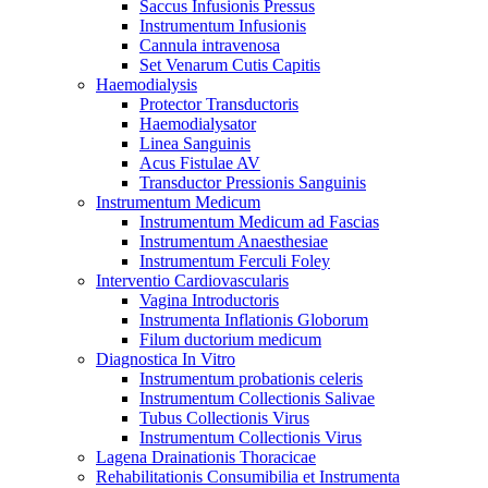
Saccus Infusionis Pressus
Instrumentum Infusionis
Cannula intravenosa
Set Venarum Cutis Capitis
Haemodialysis
Protector Transductoris
Haemodialysator
Linea Sanguinis
Acus Fistulae AV
Transductor Pressionis Sanguinis
Instrumentum Medicum
Instrumentum Medicum ad Fascias
Instrumentum Anaesthesiae
Instrumentum Ferculi Foley
Interventio Cardiovascularis
Vagina Introductoris
Instrumenta Inflationis Globorum
Filum ductorium medicum
Diagnostica In Vitro
Instrumentum probationis celeris
Instrumentum Collectionis Salivae
Tubus Collectionis Virus
Instrumentum Collectionis Virus
Lagena Drainationis Thoracicae
Rehabilitationis Consumibilia et Instrumenta