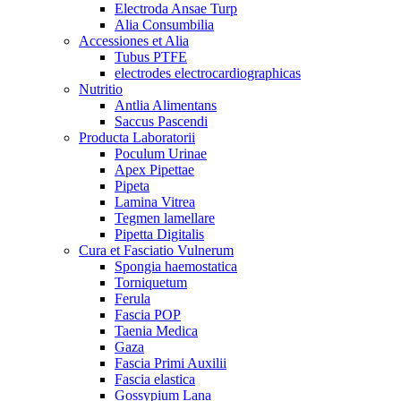
Electroda Ansae Turp
Alia Consumbilia
Accessiones et Alia
Tubus PTFE
electrodes electrocardiographicas
Nutritio
Antlia Alimentans
Saccus Pascendi
Producta Laboratorii
Poculum Urinae
Apex Pipettae
Pipeta
Lamina Vitrea
Tegmen lamellare
Pipetta Digitalis
Cura et Fasciatio Vulnerum
Spongia haemostatica
Torniquetum
Ferula
Fascia POP
Taenia Medica
Gaza
Fascia Primi Auxilii
Fascia elastica
Gossypium Lana