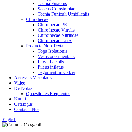
Taenia Fusionis
Saccus Colostomiae
Taenia Funiculi Umbilicalis
Chirothecae
Chirothecae PE
Chirothecae Vinylis
Chirothecae Nitrilicae
Chirothecae Latex
Producta Non Texta
Toga Isolationis
Vestis operimentalis
Larva Facialis
Pileus inflatus
Tegumentum Calcei
Accessus Vascularis
Video
De Nobis
Quaestiones Frequentes
Nuntii
Catalogus
Contacta Nos
English