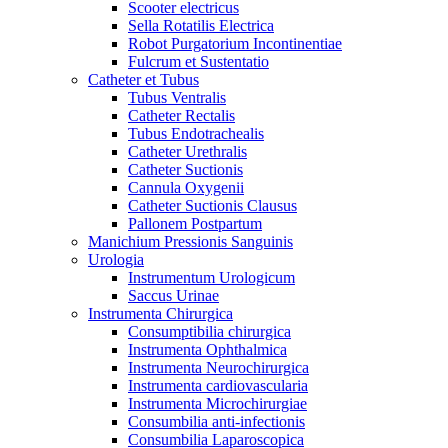
Scooter electricus
Sella Rotatilis Electrica
Robot Purgatorium Incontinentiae
Fulcrum et Sustentatio
Catheter et Tubus
Tubus Ventralis
Catheter Rectalis
Tubus Endotrachealis
Catheter Urethralis
Catheter Suctionis
Cannula Oxygenii
Catheter Suctionis Clausus
Pallonem Postpartum
Manichium Pressionis Sanguinis
Urologia
Instrumentum Urologicum
Saccus Urinae
Instrumenta Chirurgica
Consumptibilia chirurgica
Instrumenta Ophthalmica
Instrumenta Neurochirurgica
Instrumenta cardiovascularia
Instrumenta Microchirurgiae
Consumbilia anti-infectionis
Consumbilia Laparoscopica