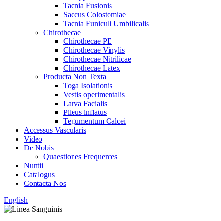
Taenia Fusionis
Saccus Colostomiae
Taenia Funiculi Umbilicalis
Chirothecae
Chirothecae PE
Chirothecae Vinylis
Chirothecae Nitrilicae
Chirothecae Latex
Producta Non Texta
Toga Isolationis
Vestis operimentalis
Larva Facialis
Pileus inflatus
Tegumentum Calcei
Accessus Vascularis
Video
De Nobis
Quaestiones Frequentes
Nuntii
Catalogus
Contacta Nos
English