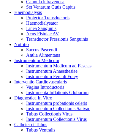
Cannula intravenosa
Set Venarum Cutis Capitis
Haemodialysis
Protector Transductoris
Haemodialysator
Linea Sanguinis
Acus Fistulae AV
Transductor Pressionis Sanguinis
Nutritio
Saccus Pascendi
Antlia Alimentans
Instrumentum Medicum
Instrumentum Medicum ad Fascias
Instrumentum Anaesthesiae
Instrumentum Ferculi Foley
Interventio Cardiovascularis
Vagina Introductoris
Instrumenta Inflationis Globorum
Diagnostica In Vitro
Instrumentum probationis celeris
Instrumentum Collectionis Salivae
Tubus Collectionis Virus
Instrumentum Collectionis Virus
Catheter et Tubus
Tubus Ventralis