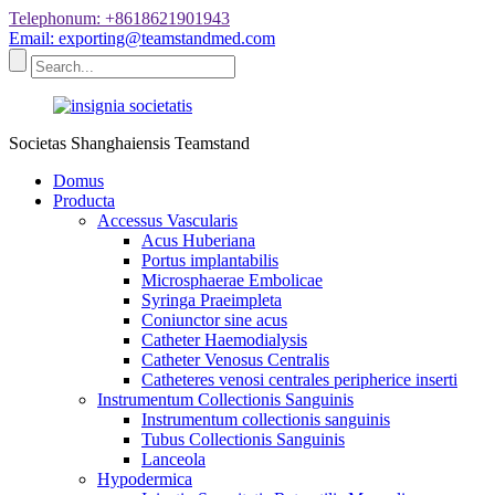
Telephonum: +8618621901943
Email: exporting@teamstandmed.com
Societas Shanghaiensis Teamstand
Domus
Producta
Accessus Vascularis
Acus Huberiana
Portus implantabilis
Microsphaerae Embolicae
Syringa Praeimpleta
Coniunctor sine acus
Catheter Haemodialysis
Catheter Venosus Centralis
Catheteres venosi centrales peripherice inserti
Instrumentum Collectionis Sanguinis
Instrumentum collectionis sanguinis
Tubus Collectionis Sanguinis
Lanceola
Hypodermica