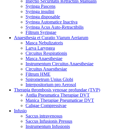
Iniectio Securitatis Retractilis Manualis
Syringa Pascens
Syringa insulini
Syringa disposable
Syringa Automatice Inactiva
Syringa Acus Auto-Retractibilis
Filtrum Syringae
Anaesthesia et Curatio Viarum Aeriarum
Masca Nebulizatoris
Larva Laryngea
Circuitus Respirationis
Masca Anaesthesiae
Instrumentum Circuitus Anaesthesiae
Circuitus Anaesthesiae
Filtrum HME
Spirometrum Unius Globi
Interpositorium pro Aerosol
Therapia thrombosis venosae profundae (TVP)
Antlia Pneumatica Therapiae DVT
Manica Therapiae Pneumaticae DVT
Caligae Compressivae
Infusio
Saccus intravenosus
Saccus Infusionis Pressus
Instrumentum Infusionis