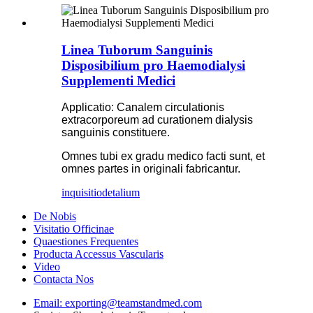
Linea Tuborum Sanguinis
Disposibilium pro Haemodialysi
Supplementi Medici
Applicatio: Canalem circulationis
extracorporeum ad curationem dialysis
sanguinis constituere.
Omnes tubi ex gradu medico facti sunt, et
omnes partes in originali fabricantur.
inquisitio
detalium
De Nobis
Visitatio Officinae
Quaestiones Frequentes
Producta Accessus Vascularis
Video
Contacta Nos
Email: exporting@teamstandmed.com