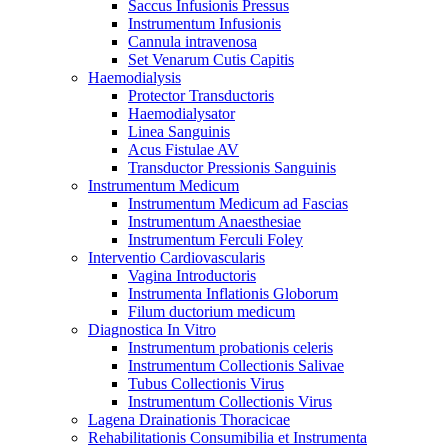
Saccus Infusionis Pressus
Instrumentum Infusionis
Cannula intravenosa
Set Venarum Cutis Capitis
Haemodialysis
Protector Transductoris
Haemodialysator
Linea Sanguinis
Acus Fistulae AV
Transductor Pressionis Sanguinis
Instrumentum Medicum
Instrumentum Medicum ad Fascias
Instrumentum Anaesthesiae
Instrumentum Ferculi Foley
Interventio Cardiovascularis
Vagina Introductoris
Instrumenta Inflationis Globorum
Filum ductorium medicum
Diagnostica In Vitro
Instrumentum probationis celeris
Instrumentum Collectionis Salivae
Tubus Collectionis Virus
Instrumentum Collectionis Virus
Lagena Drainationis Thoracicae
Rehabilitationis Consumibilia et Instrumenta