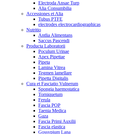
Electroda Ansae Turp
Alia Consumbilia
Accessiones et Alia
Tubus PTFE
electrodes electrocardiographicas
Nutritio
Antlia Alimentans
Saccus Pascendi
Producta Laboratorii
Poculum Urinae
Apex Pipettae
Pipeta
Lamina Vitrea
Tegmen lamellare
Pipetta Digitalis
Cura et Fasciatio Vulnerum
Spongia haemostatica
Torniquetum
Ferula
Fascia POP
Taenia Medica
Gaza
Fascia Primi Auxilii
Fascia elastica
Gossypium Lana