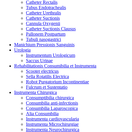
Catheter Rectalis
Tubus Endotrachealis
Catheter Urethralis
Catheter Suctionis
Cannula Oxygenii
Catheter Suctionis Clausus
Pallonem Postpartum
Tubuli nasogastrici
Manichium Pressionis Sanguinis
Urologia
Instrumentum Urologicum
Saccus Urinae
Rehabilitationis Consumibilia et Instrumenta
Scooter electricus
Sella Rotatilis Electrica
Robot Purgatorium Incontinentiae
Fulcrum et Sustentatio
Instrumenta Chirurgica
Consumptibilia chirurgica
Consumbilia anti-infectionis
Consumbilia Laparoscopica
Alia Consumbilia
Instrumenta cardiovascularia
Instrumenta Microchirurgiae
Instrumenta Neurochirurgica