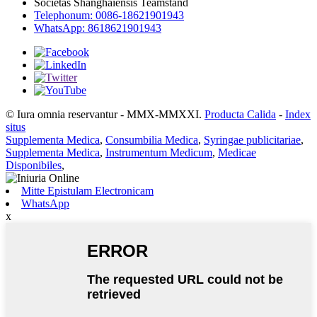
Societas Shanghaiensis Teamstand
Telephonum: 0086-18621901943
WhatsApp: 8618621901943
© Iura omnia reservantur - MMX-MMXXI.
Producta Calida
-
Index
situs
Supplementa Medica
,
Consumbilia Medica
,
Syringae publicitariae
,
Supplementa Medica
,
Instrumentum Medicum
,
Medicae
Disponibiles
,
Mitte Epistulam Electronicam
WhatsApp
x