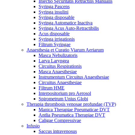
Iniectio Securitatis Retractilis Manualis
Syringa Pascens
Syringa insulini
Syringa disposable
Syringa Automatice Inactiva
Syringa Acus Auto-Retractibilis
Acus disposable
Syringa irrigationis
Filtrum Syringae
Anaesthesia et Curatio Viarum Aeriarum
Masca Nebulizatoris
Larva Laryngea
Circuitus Respirationis
Masca Anaesthesiae
Instrumentum Circuitus Anaesthesiae
Circuitus Anaesthesiae
Filtrum HME
Interpositorium pro Aerosol
Spirometrum Unius Globi
Therapia thrombosis venosae profundae (TVP)
Manica Therapiae Pneumaticae DVT
Antlia Pneumatica Therapiae DVT
Caligae Compressivae
Infusio
Saccus intravenosus