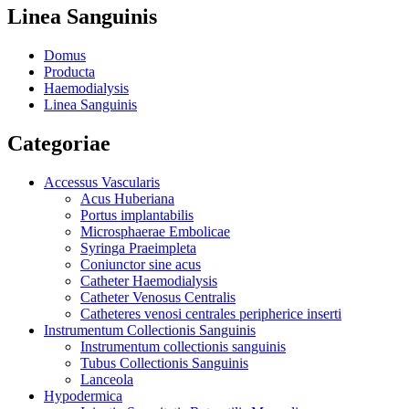
Linea Sanguinis
Domus
Producta
Haemodialysis
Linea Sanguinis
Categoriae
Accessus Vascularis
Acus Huberiana
Portus implantabilis
Microsphaerae Embolicae
Syringa Praeimpleta
Coniunctor sine acus
Catheter Haemodialysis
Catheter Venosus Centralis
Catheteres venosi centrales peripherice inserti
Instrumentum Collectionis Sanguinis
Instrumentum collectionis sanguinis
Tubus Collectionis Sanguinis
Lanceola
Hypodermica