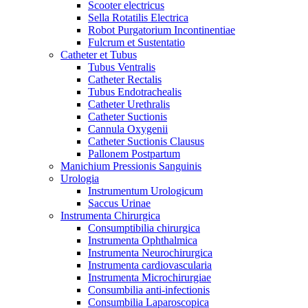
Scooter electricus
Sella Rotatilis Electrica
Robot Purgatorium Incontinentiae
Fulcrum et Sustentatio
Catheter et Tubus
Tubus Ventralis
Catheter Rectalis
Tubus Endotrachealis
Catheter Urethralis
Catheter Suctionis
Cannula Oxygenii
Catheter Suctionis Clausus
Pallonem Postpartum
Manichium Pressionis Sanguinis
Urologia
Instrumentum Urologicum
Saccus Urinae
Instrumenta Chirurgica
Consumptibilia chirurgica
Instrumenta Ophthalmica
Instrumenta Neurochirurgica
Instrumenta cardiovascularia
Instrumenta Microchirurgiae
Consumbilia anti-infectionis
Consumbilia Laparoscopica