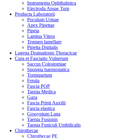
Instrumenta Ophthalmica
Electroda Ansae Turp
Producta Laboratorii
Poculum Urinae
Apex Pipettae
Pipeta
Lamina Vitrea
Tegmen lamellare
Pipetta Digitalis
Lagena Drainationis Thoracicae
Cura et Fasciatio Vulnerum
Saccus Colostomiae
Spongia haemostatica
Torniquetum
Ferula
Fascia POP
Taenia Medica
Gaza
Fascia Primi Auxilii
Fascia elastica
Gossypium Lana
Taenia Fusionis
Taenia Funiculi Umbilicalis
Chirothecae
Chirothecae PE