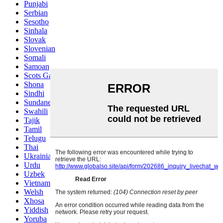
Punjabi
Serbian
Sesotho
Sinhala
Slovak
Slovenian
Somali
Samoan
Scots Gaelic
Shona
Sindhi
Sundanese
Swahili
Tajik
Tamil
Telugu
Thai
Ukrainian
Urdu
Uzbek
Vietnamese
Welsh
Xhosa
Yiddish
Yoruba