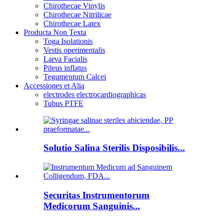
Chirothecae Vinylis
Chirothecae Nitrilicae
Chirothecae Latex
Producta Non Texta
Toga Isolationis
Vestis operimentalis
Larva Facialis
Pileus inflatus
Tegumentum Calcei
Accessiones et Alia
electrodes electrocardiographicas
Tubus PTFE
Solutio Salina Sterilis Disposibilis...
Securitas Instrumentorum
Medicorum Sanguinis...