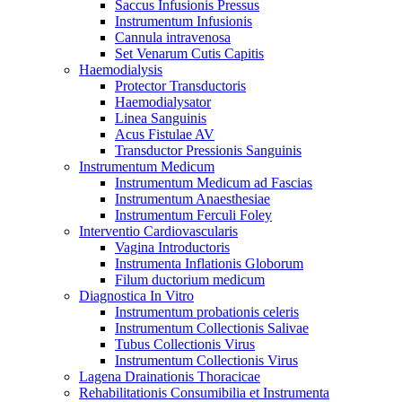
Saccus Infusionis Pressus
Instrumentum Infusionis
Cannula intravenosa
Set Venarum Cutis Capitis
Haemodialysis
Protector Transductoris
Haemodialysator
Linea Sanguinis
Acus Fistulae AV
Transductor Pressionis Sanguinis
Instrumentum Medicum
Instrumentum Medicum ad Fascias
Instrumentum Anaesthesiae
Instrumentum Ferculi Foley
Interventio Cardiovascularis
Vagina Introductoris
Instrumenta Inflationis Globorum
Filum ductorium medicum
Diagnostica In Vitro
Instrumentum probationis celeris
Instrumentum Collectionis Salivae
Tubus Collectionis Virus
Instrumentum Collectionis Virus
Lagena Drainationis Thoracicae
Rehabilitationis Consumibilia et Instrumenta