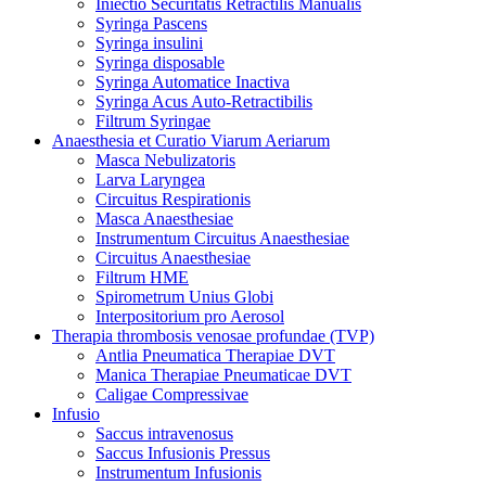
Iniectio Securitatis Retractilis Manualis
Syringa Pascens
Syringa insulini
Syringa disposable
Syringa Automatice Inactiva
Syringa Acus Auto-Retractibilis
Filtrum Syringae
Anaesthesia et Curatio Viarum Aeriarum
Masca Nebulizatoris
Larva Laryngea
Circuitus Respirationis
Masca Anaesthesiae
Instrumentum Circuitus Anaesthesiae
Circuitus Anaesthesiae
Filtrum HME
Spirometrum Unius Globi
Interpositorium pro Aerosol
Therapia thrombosis venosae profundae (TVP)
Antlia Pneumatica Therapiae DVT
Manica Therapiae Pneumaticae DVT
Caligae Compressivae
Infusio
Saccus intravenosus
Saccus Infusionis Pressus
Instrumentum Infusionis