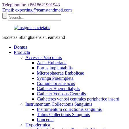
Telephonum: +8618621901943
Email: exporting@teamstandmed.com
Societas Shanghaiensis Teamstand
Domus
Producta
Accessus Vascularis
Acus Huberiana
Portus implantabilis
Microsphaerae Embolicae
Syringa Praeimpleta
Coniunctor sine acus
Catheter Haemodialysis
Catheter Venosus Centralis
Catheteres venosi centrales peripherice inserti
Instrumentum Collectionis Sanguinis
Instrumentum collectionis sanguinis
Tubus Collectionis Sanguinis
Lanceola
Hypodermica