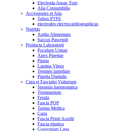
Electroda Ansae Turp
Alia Consumbilia
Accessiones et Alia
Tubus PTFE
electrodes electrocardiographicas
Nutritio
Antlia Alimentans
Saccus Pascendi
Producta Laboratorii
Poculum Urinae
Apex Pipettae
Pipeta
Lamina Vitrea
Tegmen lamellare
Pipetta Digitalis
Cura et Fasciatio Vulnerum
Spongia haemostatica
Torniquetum
Ferula
Fascia POP
Taenia Medica
Gaza
Fascia Primi Auxilii
Fascia elastica
Gossypium Lana