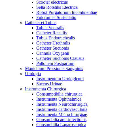
Scooter electricus
Sella Rotatilis Electrica
Robot Purgatorium Incontinentiae
Fulcrum et Sustentatio
Catheter et Tubus
Tubus Ventralis
Catheter Rectalis
Tubus Endotrachealis
Catheter Urethralis
Catheter Suctionis
Cannula Oxygenii
Catheter Suctionis Clausus
Pallonem Postpartum
Manichium Pressionis Sanguinis
Urologia
Instrumentum Urologicum
Saccus Urinae
Instrumenta Chirurgica
Consumptibilia chirurgica
Instrumenta Ophthalmica
Instrumenta Neurochirurgica
Instrumenta cardiovascularia
Instrumenta Microchirurgiae
Consumbilia anti-infectionis
Consumbilia Laparoscopica