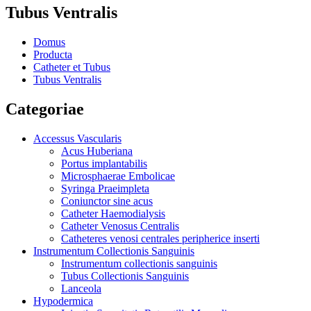
Tubus Ventralis
Domus
Producta
Catheter et Tubus
Tubus Ventralis
Categoriae
Accessus Vascularis
Acus Huberiana
Portus implantabilis
Microsphaerae Embolicae
Syringa Praeimpleta
Coniunctor sine acus
Catheter Haemodialysis
Catheter Venosus Centralis
Catheteres venosi centrales peripherice inserti
Instrumentum Collectionis Sanguinis
Instrumentum collectionis sanguinis
Tubus Collectionis Sanguinis
Lanceola
Hypodermica