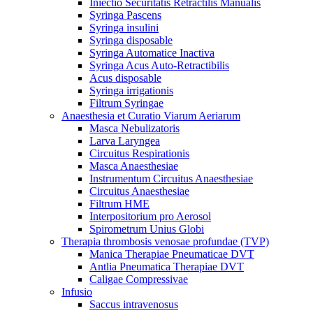
Iniectio Securitatis Retractilis Manualis
Syringa Pascens
Syringa insulini
Syringa disposable
Syringa Automatice Inactiva
Syringa Acus Auto-Retractibilis
Acus disposable
Syringa irrigationis
Filtrum Syringae
Anaesthesia et Curatio Viarum Aeriarum
Masca Nebulizatoris
Larva Laryngea
Circuitus Respirationis
Masca Anaesthesiae
Instrumentum Circuitus Anaesthesiae
Circuitus Anaesthesiae
Filtrum HME
Interpositorium pro Aerosol
Spirometrum Unius Globi
Therapia thrombosis venosae profundae (TVP)
Manica Therapiae Pneumaticae DVT
Antlia Pneumatica Therapiae DVT
Caligae Compressivae
Infusio
Saccus intravenosus