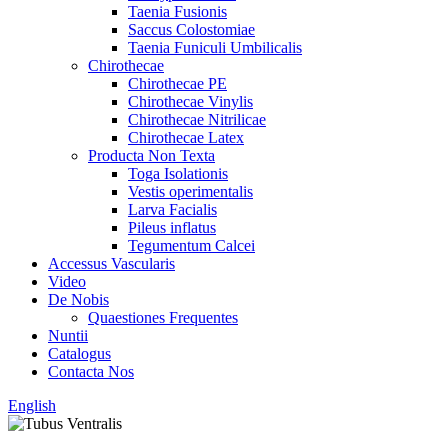
Taenia Fusionis
Saccus Colostomiae
Taenia Funiculi Umbilicalis
Chirothecae
Chirothecae PE
Chirothecae Vinylis
Chirothecae Nitrilicae
Chirothecae Latex
Producta Non Texta
Toga Isolationis
Vestis operimentalis
Larva Facialis
Pileus inflatus
Tegumentum Calcei
Accessus Vascularis
Video
De Nobis
Quaestiones Frequentes
Nuntii
Catalogus
Contacta Nos
English