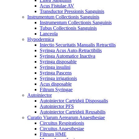
Linea Sanguinis
Acus Fistulae AV
Transductor Pressionis Sanguinis
Instrumentum Collectionis Sanguinis
Instrumentum Collectionis Sanguinis
Tubus Collectionis Sanguinis
Lanceola
Hypodermica
Iniectio Securitatis Manualis Retractilis
Syringa Acus Auto-Retractibilis
Syringa Automatice Inactiva
Syringa disposable
Syringa insulini
Syringa Pascens
Syringa irrigationis
Acus disposable
Filtrum Syringae
Autoiniector
Autoiniector Cartridgii Disposualis
Autoiniector PFS
Autoiniector Cartridgii Reusabilis
Curatio Viarum Aerearum Anaesthesiae
Circuitus Respirationis
Circuitus Anaesthesiae
Filtrum HME