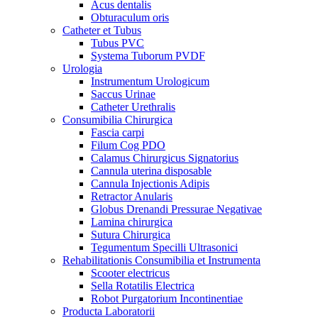
Acus dentalis
Obturaculum oris
Catheter et Tubus
Tubus PVC
Systema Tuborum PVDF
Urologia
Instrumentum Urologicum
Saccus Urinae
Catheter Urethralis
Consumibilia Chirurgica
Fascia carpi
Filum Cog PDO
Calamus Chirurgicus Signatorius
Cannula uterina disposable
Cannula Injectionis Adipis
Retractor Anularis
Globus Drenandi Pressurae Negativae
Lamina chirurgica
Sutura Chirurgica
Tegumentum Specilli Ultrasonici
Rehabilitationis Consumibilia et Instrumenta
Scooter electricus
Sella Rotatilis Electrica
Robot Purgatorium Incontinentiae
Producta Laboratorii