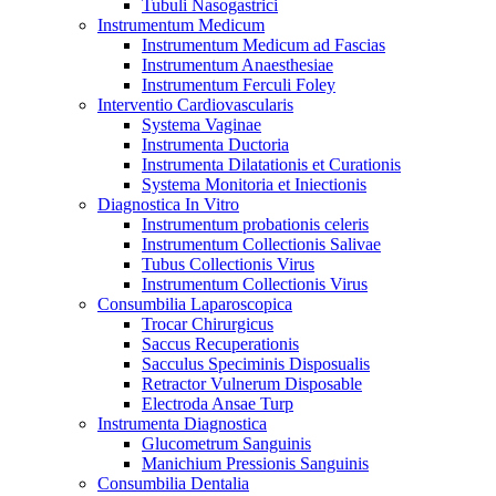
Tubuli Nasogastrici
Instrumentum Medicum
Instrumentum Medicum ad Fascias
Instrumentum Anaesthesiae
Instrumentum Ferculi Foley
Interventio Cardiovascularis
Systema Vaginae
Instrumenta Ductoria
Instrumenta Dilatationis et Curationis
Systema Monitoria et Iniectionis
Diagnostica In Vitro
Instrumentum probationis celeris
Instrumentum Collectionis Salivae
Tubus Collectionis Virus
Instrumentum Collectionis Virus
Consumbilia Laparoscopica
Trocar Chirurgicus
Saccus Recuperationis
Sacculus Speciminis Disposualis
Retractor Vulnerum Disposable
Electroda Ansae Turp
Instrumenta Diagnostica
Glucometrum Sanguinis
Manichium Pressionis Sanguinis
Consumbilia Dentalia