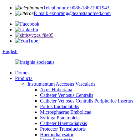
Telephonum: 0086-18621901943
E-mail: exporting@teamstandmed.com
English
Domus
Producta
Instrumentum Accessus Vascularis
Acus Huberiana
Catheter Venosus Centralis
Catheter Venosus Centralis Peripherice Insertus
Portus Implantabilis
Microsphaerae Embolicae
Syringa Praeimpleta
Catheter Haemodialysis
Protector Transductoris
Haemodialysator