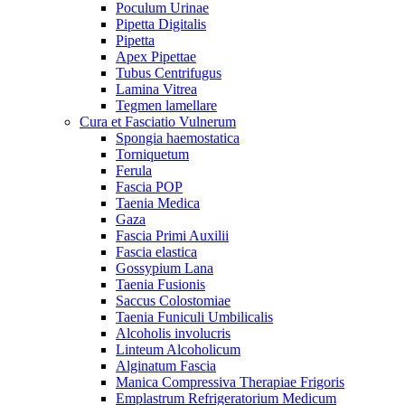
Poculum Urinae
Pipetta Digitalis
Pipetta
Apex Pipettae
Tubus Centrifugus
Lamina Vitrea
Tegmen lamellare
Cura et Fasciatio Vulnerum
Spongia haemostatica
Torniquetum
Ferula
Fascia POP
Taenia Medica
Gaza
Fascia Primi Auxilii
Fascia elastica
Gossypium Lana
Taenia Fusionis
Saccus Colostomiae
Taenia Funiculi Umbilicalis
Alcoholis involucris
Linteum Alcoholicum
Alginatum Fascia
Manica Compressiva Therapiae Frigoris
Emplastrum Refrigeratorium Medicum