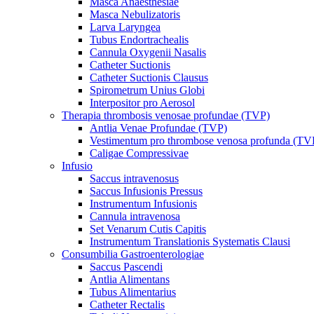
Masca Anaesthesiae
Masca Nebulizatoris
Larva Laryngea
Tubus Endortrachealis
Cannula Oxygenii Nasalis
Catheter Suctionis
Catheter Suctionis Clausus
Spirometrum Unius Globi
Interpositor pro Aerosol
Therapia thrombosis venosae profundae (TVP)
Antlia Venae Profundae (TVP)
Vestimentum pro thrombose venosa profunda (TV
Caligae Compressivae
Infusio
Saccus intravenosus
Saccus Infusionis Pressus
Instrumentum Infusionis
Cannula intravenosa
Set Venarum Cutis Capitis
Instrumentum Translationis Systematis Clausi
Consumbilia Gastroenterologiae
Saccus Pascendi
Antlia Alimentans
Tubus Alimentarius
Catheter Rectalis