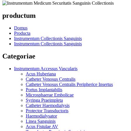
productum
Domus
Producta
Instrumentum Collectionis Sanguinis
Instrumentum Collectionis Sanguinis
Categoriae
Instrumentum Accessus Vascularis
Acus Huberiana
Catheter Venosus Centralis
Catheter Venosus Centralis Peripherice Insertus
Portus Implantabilis
Microsphaerae Embolicae
Syringa Praeimpleta
Catheter Haemodialysis
Protector Transductoris
Haemodialysator
Linea Sanguinis
Acus Fistulae AV