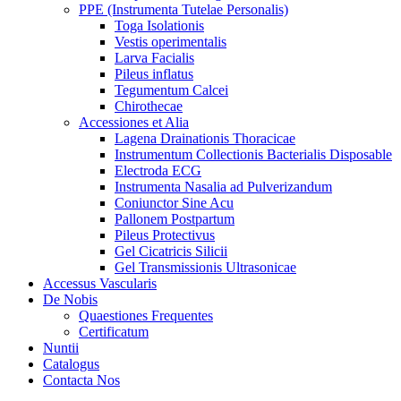
PPE (Instrumenta Tutelae Personalis)
Toga Isolationis
Vestis operimentalis
Larva Facialis
Pileus inflatus
Tegumentum Calcei
Chirothecae
Accessiones et Alia
Lagena Drainationis Thoracicae
Instrumentum Collectionis Bacterialis Disposable
Electroda ECG
Instrumenta Nasalia ad Pulverizandum
Coniunctor Sine Acu
Pallonem Postpartum
Pileus Protectivus
Gel Cicatricis Silicii
Gel Transmissionis Ultrasonicae
Accessus Vascularis
De Nobis
Quaestiones Frequentes
Certificatum
Nuntii
Catalogus
Contacta Nos