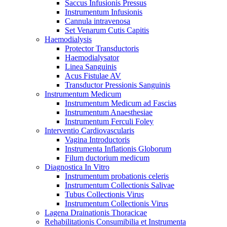
Saccus Infusionis Pressus
Instrumentum Infusionis
Cannula intravenosa
Set Venarum Cutis Capitis
Haemodialysis
Protector Transductoris
Haemodialysator
Linea Sanguinis
Acus Fistulae AV
Transductor Pressionis Sanguinis
Instrumentum Medicum
Instrumentum Medicum ad Fascias
Instrumentum Anaesthesiae
Instrumentum Ferculi Foley
Interventio Cardiovascularis
Vagina Introductoris
Instrumenta Inflationis Globorum
Filum ductorium medicum
Diagnostica In Vitro
Instrumentum probationis celeris
Instrumentum Collectionis Salivae
Tubus Collectionis Virus
Instrumentum Collectionis Virus
Lagena Drainationis Thoracicae
Rehabilitationis Consumibilia et Instrumenta