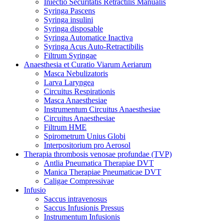
Iniectio Securitatis Retractilis Manualis
Syringa Pascens
Syringa insulini
Syringa disposable
Syringa Automatice Inactiva
Syringa Acus Auto-Retractibilis
Filtrum Syringae
Anaesthesia et Curatio Viarum Aeriarum
Masca Nebulizatoris
Larva Laryngea
Circuitus Respirationis
Masca Anaesthesiae
Instrumentum Circuitus Anaesthesiae
Circuitus Anaesthesiae
Filtrum HME
Spirometrum Unius Globi
Interpositorium pro Aerosol
Therapia thrombosis venosae profundae (TVP)
Antlia Pneumatica Therapiae DVT
Manica Therapiae Pneumaticae DVT
Caligae Compressivae
Infusio
Saccus intravenosus
Saccus Infusionis Pressus
Instrumentum Infusionis