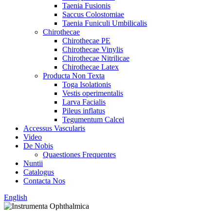
Taenia Fusionis
Saccus Colostomiae
Taenia Funiculi Umbilicalis
Chirothecae
Chirothecae PE
Chirothecae Vinylis
Chirothecae Nitrilicae
Chirothecae Latex
Producta Non Texta
Toga Isolationis
Vestis operimentalis
Larva Facialis
Pileus inflatus
Tegumentum Calcei
Accessus Vascularis
Video
De Nobis
Quaestiones Frequentes
Nuntii
Catalogus
Contacta Nos
English