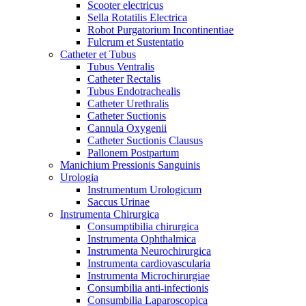
Scooter electricus
Sella Rotatilis Electrica
Robot Purgatorium Incontinentiae
Fulcrum et Sustentatio
Catheter et Tubus
Tubus Ventralis
Catheter Rectalis
Tubus Endotrachealis
Catheter Urethralis
Catheter Suctionis
Cannula Oxygenii
Catheter Suctionis Clausus
Pallonem Postpartum
Manichium Pressionis Sanguinis
Urologia
Instrumentum Urologicum
Saccus Urinae
Instrumenta Chirurgica
Consumptibilia chirurgica
Instrumenta Ophthalmica
Instrumenta Neurochirurgica
Instrumenta cardiovascularia
Instrumenta Microchirurgiae
Consumbilia anti-infectionis
Consumbilia Laparoscopica