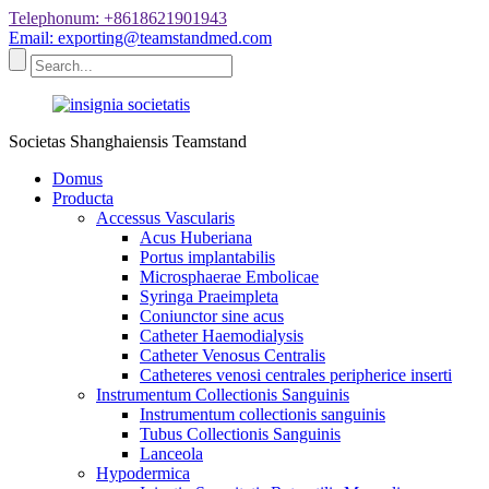
Telephonum: +8618621901943
Email: exporting@teamstandmed.com
Societas Shanghaiensis Teamstand
Domus
Producta
Accessus Vascularis
Acus Huberiana
Portus implantabilis
Microsphaerae Embolicae
Syringa Praeimpleta
Coniunctor sine acus
Catheter Haemodialysis
Catheter Venosus Centralis
Catheteres venosi centrales peripherice inserti
Instrumentum Collectionis Sanguinis
Instrumentum collectionis sanguinis
Tubus Collectionis Sanguinis
Lanceola
Hypodermica