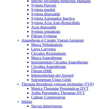
Iniectio Securitatis Retractilis Manualis
Syringa Pascens
Syringa insulini
Syringa disposable
Syringa Automatice Inactiva
Syringa Acus Auto-Retractibilis
Acus disposable
Syringa irrigationis
Filtrum Syringae
Anaesthesia et Curatio Viarum Aeriarum
Masca Nebulizatoris
Larva Laryngea
Circuitus Respirationis
Masca Anaesthesiae
Instrumentum Circuitus Anaesthesiae
Circuitus Anaesthesiae
Filtrum HME
Interpositorium pro Aerosol
Spirometrum Unius Globi
Therapia thrombosis venosae profundae (TVP)
Manica Therapiae Pneumaticae DVT
Antlia Pneumatica Therapiae DVT
Caligae Compressivae
Infusio
Saccus intravenosus