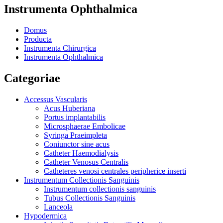
Instrumenta Ophthalmica
Domus
Producta
Instrumenta Chirurgica
Instrumenta Ophthalmica
Categoriae
Accessus Vascularis
Acus Huberiana
Portus implantabilis
Microsphaerae Embolicae
Syringa Praeimpleta
Coniunctor sine acus
Catheter Haemodialysis
Catheter Venosus Centralis
Catheteres venosi centrales peripherice inserti
Instrumentum Collectionis Sanguinis
Instrumentum collectionis sanguinis
Tubus Collectionis Sanguinis
Lanceola
Hypodermica