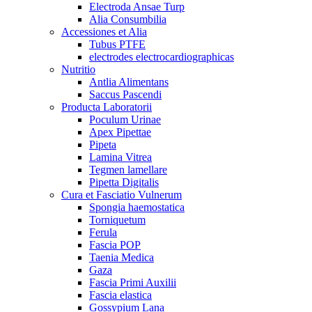
Electroda Ansae Turp
Alia Consumbilia
Accessiones et Alia
Tubus PTFE
electrodes electrocardiographicas
Nutritio
Antlia Alimentans
Saccus Pascendi
Producta Laboratorii
Poculum Urinae
Apex Pipettae
Pipeta
Lamina Vitrea
Tegmen lamellare
Pipetta Digitalis
Cura et Fasciatio Vulnerum
Spongia haemostatica
Torniquetum
Ferula
Fascia POP
Taenia Medica
Gaza
Fascia Primi Auxilii
Fascia elastica
Gossypium Lana