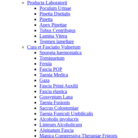
Producta Laboratorii
Poculum Urinae
Pipetta Digitalis
Pipetta
Apex Pipettae
Tubus Centrifugus
Lamina Vitrea
Tegmen lamellare
Cura et Fasciatio Vulnerum
Spongia haemostatica
Torniquetum
Ferula
Fascia POP
Taenia Medica
Gaza
Fascia Primi Auxilii
Fascia elastica
Gossypium Lana
Taenia Fusionis
Saccus Colostomiae
Taenia Funiculi Umbilicalis
Alcoholis involucris
Linteum Alcoholicum
Alginatum Fascia
Manica Compressiva Therapiae Frigoris