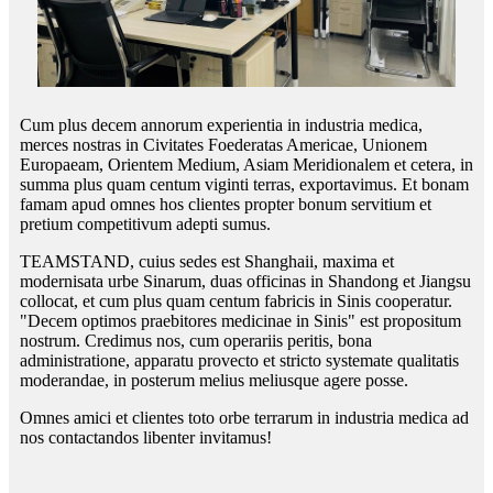
Cum plus decem annorum experientia in industria medica,
merces nostras in Civitates Foederatas Americae, Unionem
Europaeam, Orientem Medium, Asiam Meridionalem et cetera, in
summa plus quam centum viginti terras, exportavimus. Et bonam
famam apud omnes hos clientes propter bonum servitium et
pretium competitivum adepti sumus.
TEAMSTAND, cuius sedes est Shanghaii, maxima et
modernisata urbe Sinarum, duas officinas in Shandong et Jiangsu
collocat, et cum plus quam centum fabricis in Sinis cooperatur.
"Decem optimos praebitores medicinae in Sinis" est propositum
nostrum. Credimus nos, cum operariis peritis, bona
administratione, apparatu provecto et stricto systemate qualitatis
moderandae, in posterum melius meliusque agere posse.
Omnes amici et clientes toto orbe terrarum in industria medica ad
nos contactandos libenter invitamus!