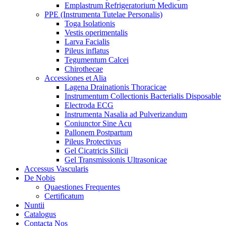
Emplastrum Refrigeratorium Medicum
PPE (Instrumenta Tutelae Personalis)
Toga Isolationis
Vestis operimentalis
Larva Facialis
Pileus inflatus
Tegumentum Calcei
Chirothecae
Accessiones et Alia
Lagena Drainationis Thoracicae
Instrumentum Collectionis Bacterialis Disposable
Electroda ECG
Instrumenta Nasalia ad Pulverizandum
Coniunctor Sine Acu
Pallonem Postpartum
Pileus Protectivus
Gel Cicatricis Silicii
Gel Transmissionis Ultrasonicae
Accessus Vascularis
De Nobis
Quaestiones Frequentes
Certificatum
Nuntii
Catalogus
Contacta Nos