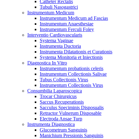
Catheter Rectalis
Tubuli Nasogastrici
Instrumentum Medicum
Instrumentum Medicum ad Fascias
Instrumentum Anaesthesiae
Instrumentum Ferculi Foley
Interventio Cardiovascularis
Systema Vaginae
Instrumenta Ductoria
Instrumenta Dilatationis et Curationis
Systema Monitoria et Iniectionis
Diagnostica In Vitro
Instrumentum probationis celeris
Instrumentum Collectionis Salivae
Tubus Collectionis Virus
Instrumentum Collectionis Virus
Consumbilia Laparoscopica
Trocar Chirurgicus
Saccus Recuperationis
Sacculus Speciminis Disposualis
Retractor Vulnerum Disposable
Electroda Ansae Turp
Instrumenta Diagnostica
Glucometrum Sanguinis
Manichium Pressionis Sanguinis