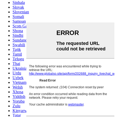
Sinhala
Slovak
Slovenian
Somali
Samoan
Scots Gaelic
Shona
Sindhi
Sundanese
Swahili
Tajik
Tamil
Telugu
Thai
Ukrainian
Urdu
Uzbek
Vietnamese
Welsh
Xhosa
Yiddish
Yoruba
Zulu
Kinyarwanda
Tatar