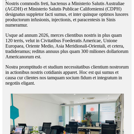
Nostris commodis freti, hactenus a Ministerio Salutis Australiae
(AGDH) et Ministerio Salutis Publicae Californiensi (CDPH)
designatus suppletor facti sumus, et inter quinque optimos lusores
productorum infusionis, injectionis, et paracentesis in Sinis
numeramur.
Usque ad annum 2026, merces clientibus nostris in plus quam
120 terris, velut in Civitatibus Foederatis Americae, Unione
Europaea, Oriente Medio, Asia Meridionali-Orientali, et cetera,
tradideramus; reditus annuus plus quam 300 miliones dollariorum
Americanorum est.
Nostra promptitudo et studium necessitatibus clientium nostrorum
in actionibus nostris cotidianis apparet. Hoc est qui sumus et
causa cur clientes nos tamquam socium fidum et integratum in
negotiis eligant.