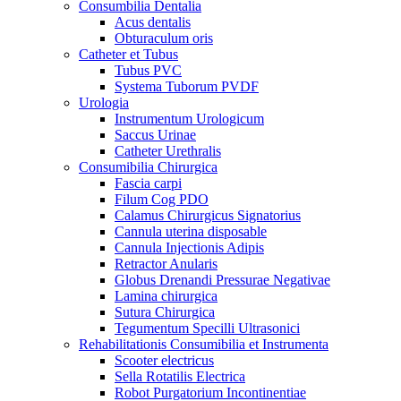
Consumbilia Dentalia
Acus dentalis
Obturaculum oris
Catheter et Tubus
Tubus PVC
Systema Tuborum PVDF
Urologia
Instrumentum Urologicum
Saccus Urinae
Catheter Urethralis
Consumibilia Chirurgica
Fascia carpi
Filum Cog PDO
Calamus Chirurgicus Signatorius
Cannula uterina disposable
Cannula Injectionis Adipis
Retractor Anularis
Globus Drenandi Pressurae Negativae
Lamina chirurgica
Sutura Chirurgica
Tegumentum Specilli Ultrasonici
Rehabilitationis Consumibilia et Instrumenta
Scooter electricus
Sella Rotatilis Electrica
Robot Purgatorium Incontinentiae