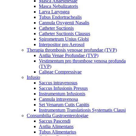
Masca Anaesthesiae
Masca Nebulizatoris
Larva Laryngea
Tubus Endortrachealis
Cannula Oxygenii Nasalis
Catheter Suctionis
Catheter Suctionis Clausus
Spirometrum Unius Globi
Interpositor pro Aerosol
Therapia thrombosis venosae profundae (TVP)
Antlia Venae Profundae (TVP)
Vestimentum pro thrombose venosa profunda
(TVP)
Caligae Compressivae
Infusio
Saccus intravenosus
Saccus Infusionis Pressus
Instrumentum Infusionis
Cannula intravenosa
Set Venarum Cutis Capitis
Instrumentum Translationis Systematis Clausi
Consumbilia Gastroenterologiae
Saccus Pascendi
Antlia Alimentans
Tubus Alimentarius