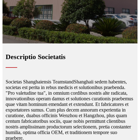
Descriptio Societatis
Societas Shanghaiensis Teamstand
Shanghaii sedem habentes,
societas est perita in rebus medicis et solutionibus praebenda.
"Pro valetudine tua", in omnium cordibus nostris alte radicata,
innovationibus operam damus et solutiones curationis praebemus
quae vitam hominum emendant et extendunt. Et fabricatores et
exportatores sumus. Cum plus decem annorum experientia in
curatione, duabus officinis Wenzhou et Hangzhou, plus quam
centum fabricatoribus sociis, quae nobis permittunt clientibus
nostris amplissimam productorum selectionem, pretia constanter
humilia, optima officia OEM, et traditionem tempore suo
praebere.