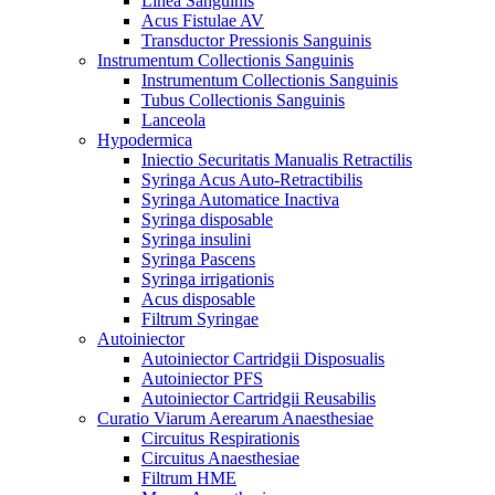
Linea Sanguinis
Acus Fistulae AV
Transductor Pressionis Sanguinis
Instrumentum Collectionis Sanguinis
Instrumentum Collectionis Sanguinis
Tubus Collectionis Sanguinis
Lanceola
Hypodermica
Iniectio Securitatis Manualis Retractilis
Syringa Acus Auto-Retractibilis
Syringa Automatice Inactiva
Syringa disposable
Syringa insulini
Syringa Pascens
Syringa irrigationis
Acus disposable
Filtrum Syringae
Autoiniector
Autoiniector Cartridgii Disposualis
Autoiniector PFS
Autoiniector Cartridgii Reusabilis
Curatio Viarum Aerearum Anaesthesiae
Circuitus Respirationis
Circuitus Anaesthesiae
Filtrum HME