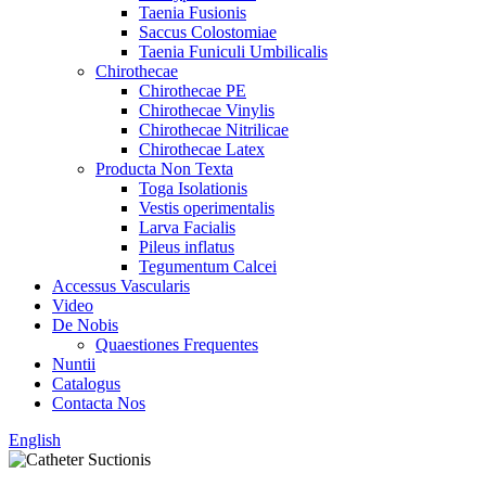
Taenia Fusionis
Saccus Colostomiae
Taenia Funiculi Umbilicalis
Chirothecae
Chirothecae PE
Chirothecae Vinylis
Chirothecae Nitrilicae
Chirothecae Latex
Producta Non Texta
Toga Isolationis
Vestis operimentalis
Larva Facialis
Pileus inflatus
Tegumentum Calcei
Accessus Vascularis
Video
De Nobis
Quaestiones Frequentes
Nuntii
Catalogus
Contacta Nos
English