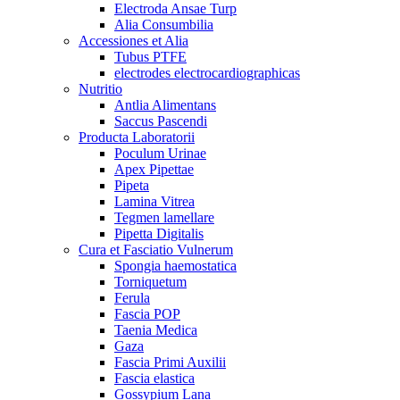
Electroda Ansae Turp
Alia Consumbilia
Accessiones et Alia
Tubus PTFE
electrodes electrocardiographicas
Nutritio
Antlia Alimentans
Saccus Pascendi
Producta Laboratorii
Poculum Urinae
Apex Pipettae
Pipeta
Lamina Vitrea
Tegmen lamellare
Pipetta Digitalis
Cura et Fasciatio Vulnerum
Spongia haemostatica
Torniquetum
Ferula
Fascia POP
Taenia Medica
Gaza
Fascia Primi Auxilii
Fascia elastica
Gossypium Lana