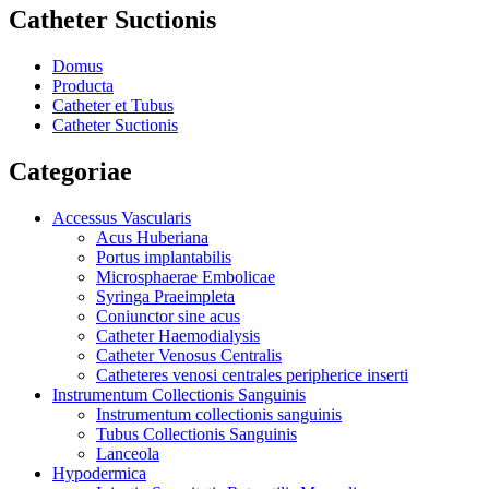
Catheter Suctionis
Domus
Producta
Catheter et Tubus
Catheter Suctionis
Categoriae
Accessus Vascularis
Acus Huberiana
Portus implantabilis
Microsphaerae Embolicae
Syringa Praeimpleta
Coniunctor sine acus
Catheter Haemodialysis
Catheter Venosus Centralis
Catheteres venosi centrales peripherice inserti
Instrumentum Collectionis Sanguinis
Instrumentum collectionis sanguinis
Tubus Collectionis Sanguinis
Lanceola
Hypodermica