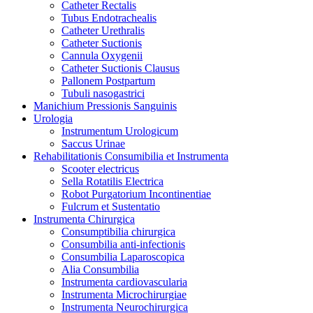
Catheter Rectalis
Tubus Endotrachealis
Catheter Urethralis
Catheter Suctionis
Cannula Oxygenii
Catheter Suctionis Clausus
Pallonem Postpartum
Tubuli nasogastrici
Manichium Pressionis Sanguinis
Urologia
Instrumentum Urologicum
Saccus Urinae
Rehabilitationis Consumibilia et Instrumenta
Scooter electricus
Sella Rotatilis Electrica
Robot Purgatorium Incontinentiae
Fulcrum et Sustentatio
Instrumenta Chirurgica
Consumptibilia chirurgica
Consumbilia anti-infectionis
Consumbilia Laparoscopica
Alia Consumbilia
Instrumenta cardiovascularia
Instrumenta Microchirurgiae
Instrumenta Neurochirurgica