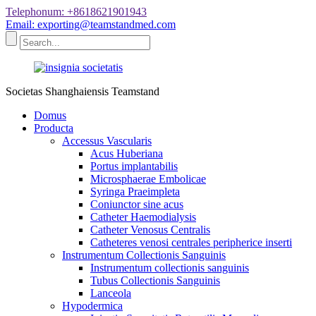
Telephonum: +8618621901943
Email: exporting@teamstandmed.com
Societas Shanghaiensis Teamstand
Domus
Producta
Accessus Vascularis
Acus Huberiana
Portus implantabilis
Microsphaerae Embolicae
Syringa Praeimpleta
Coniunctor sine acus
Catheter Haemodialysis
Catheter Venosus Centralis
Catheteres venosi centrales peripherice inserti
Instrumentum Collectionis Sanguinis
Instrumentum collectionis sanguinis
Tubus Collectionis Sanguinis
Lanceola
Hypodermica