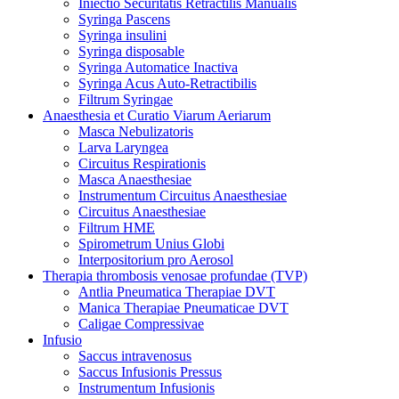
Iniectio Securitatis Retractilis Manualis
Syringa Pascens
Syringa insulini
Syringa disposable
Syringa Automatice Inactiva
Syringa Acus Auto-Retractibilis
Filtrum Syringae
Anaesthesia et Curatio Viarum Aeriarum
Masca Nebulizatoris
Larva Laryngea
Circuitus Respirationis
Masca Anaesthesiae
Instrumentum Circuitus Anaesthesiae
Circuitus Anaesthesiae
Filtrum HME
Spirometrum Unius Globi
Interpositorium pro Aerosol
Therapia thrombosis venosae profundae (TVP)
Antlia Pneumatica Therapiae DVT
Manica Therapiae Pneumaticae DVT
Caligae Compressivae
Infusio
Saccus intravenosus
Saccus Infusionis Pressus
Instrumentum Infusionis