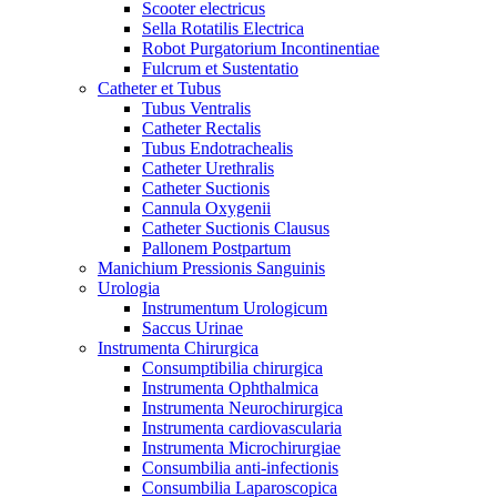
Scooter electricus
Sella Rotatilis Electrica
Robot Purgatorium Incontinentiae
Fulcrum et Sustentatio
Catheter et Tubus
Tubus Ventralis
Catheter Rectalis
Tubus Endotrachealis
Catheter Urethralis
Catheter Suctionis
Cannula Oxygenii
Catheter Suctionis Clausus
Pallonem Postpartum
Manichium Pressionis Sanguinis
Urologia
Instrumentum Urologicum
Saccus Urinae
Instrumenta Chirurgica
Consumptibilia chirurgica
Instrumenta Ophthalmica
Instrumenta Neurochirurgica
Instrumenta cardiovascularia
Instrumenta Microchirurgiae
Consumbilia anti-infectionis
Consumbilia Laparoscopica