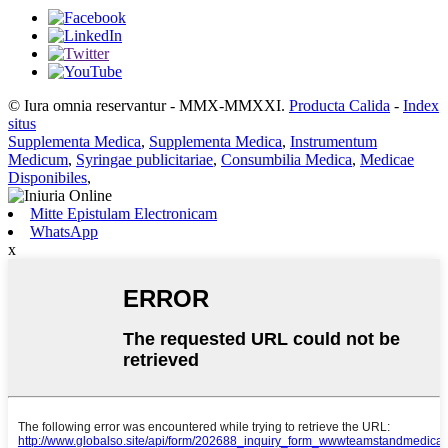
© Iura omnia reservantur - MMX-MMXXI.
Producta Calida
-
Index
situs
Supplementa Medica
,
Supplementa Medica
,
Instrumentum
Medicum
,
Syringae publicitariae
,
Consumbilia Medica
,
Medicae
Disponibiles
,
Mitte Epistulam Electronicam
WhatsApp
x