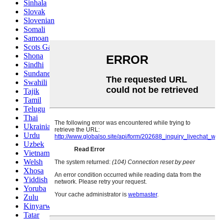
Sinhala
Slovak
Slovenian
Somali
Samoan
Scots Gaelic
Shona
Sindhi
Sundanese
Swahili
Tajik
Tamil
Telugu
Thai
Ukrainian
Urdu
Uzbek
Vietnamese
Welsh
Xhosa
Yiddish
Yoruba
Zulu
Kinyarwanda
Tatar