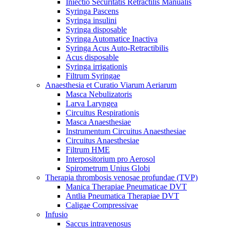
Iniectio Securitatis Retractilis Manualis
Syringa Pascens
Syringa insulini
Syringa disposable
Syringa Automatice Inactiva
Syringa Acus Auto-Retractibilis
Acus disposable
Syringa irrigationis
Filtrum Syringae
Anaesthesia et Curatio Viarum Aeriarum
Masca Nebulizatoris
Larva Laryngea
Circuitus Respirationis
Masca Anaesthesiae
Instrumentum Circuitus Anaesthesiae
Circuitus Anaesthesiae
Filtrum HME
Interpositorium pro Aerosol
Spirometrum Unius Globi
Therapia thrombosis venosae profundae (TVP)
Manica Therapiae Pneumaticae DVT
Antlia Pneumatica Therapiae DVT
Caligae Compressivae
Infusio
Saccus intravenosus