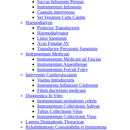
Saccus Infusionis Pressus
Instrumentum Infusionis
Cannula intravenosa
Set Venarum Cutis Capitis
Haemodialysis
Protector Transductoris
Haemodialysator
Linea Sanguinis
Acus Fistulae AV
Transductor Pressionis Sanguinis
Instrumentum Medicum
Instrumentum Medicum ad Fascias
Instrumentum Anaesthesiae
Instrumentum Ferculi Foley
Interventio Cardiovascularis
Vagina Introductoris
Instrumenta Inflationis Globorum
Filum ductorium medicum
Diagnostica In Vitro
Instrumentum probationis celeris
Instrumentum Collectionis Salivae
Tubus Collectionis Virus
Instrumentum Collectionis Virus
Lagena Drainationis Thoracicae
Rehabilitationis Consumibilia et Instrumenta