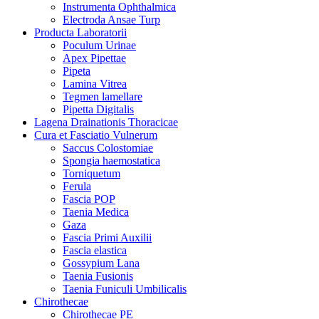
Instrumenta Ophthalmica
Electroda Ansae Turp
Producta Laboratorii
Poculum Urinae
Apex Pipettae
Pipeta
Lamina Vitrea
Tegmen lamellare
Pipetta Digitalis
Lagena Drainationis Thoracicae
Cura et Fasciatio Vulnerum
Saccus Colostomiae
Spongia haemostatica
Torniquetum
Ferula
Fascia POP
Taenia Medica
Gaza
Fascia Primi Auxilii
Fascia elastica
Gossypium Lana
Taenia Fusionis
Taenia Funiculi Umbilicalis
Chirothecae
Chirothecae PE