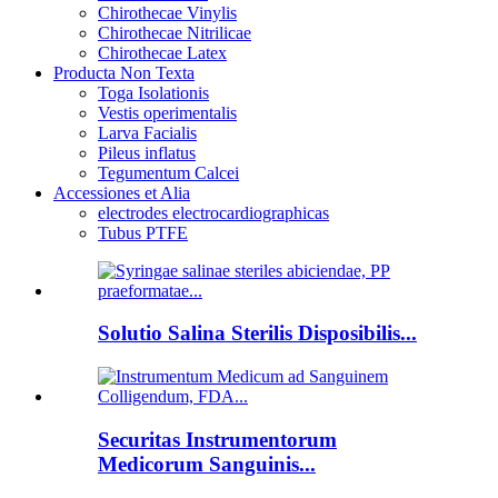
Chirothecae Vinylis
Chirothecae Nitrilicae
Chirothecae Latex
Producta Non Texta
Toga Isolationis
Vestis operimentalis
Larva Facialis
Pileus inflatus
Tegumentum Calcei
Accessiones et Alia
electrodes electrocardiographicas
Tubus PTFE
Solutio Salina Sterilis Disposibilis...
Securitas Instrumentorum
Medicorum Sanguinis...