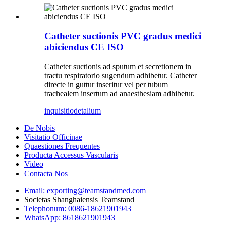
Catheter suctionis PVC gradus medici
abiciendus CE ISO
Catheter suctionis ad sputum et secretionem in
tractu respiratorio sugendum adhibetur. Catheter
directe in guttur inseritur vel per tubum
trachealem insertum ad anaesthesiam adhibetur.
inquisitio
detalium
De Nobis
Visitatio Officinae
Quaestiones Frequentes
Producta Accessus Vascularis
Video
Contacta Nos
Email: exporting@teamstandmed.com
Societas Shanghaiensis Teamstand
Telephonum: 0086-18621901943
WhatsApp: 8618621901943