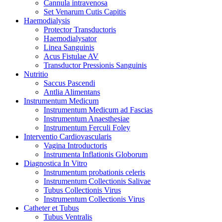
Cannula intravenosa
Set Venarum Cutis Capitis
Haemodialysis
Protector Transductoris
Haemodialysator
Linea Sanguinis
Acus Fistulae AV
Transductor Pressionis Sanguinis
Nutritio
Saccus Pascendi
Antlia Alimentans
Instrumentum Medicum
Instrumentum Medicum ad Fascias
Instrumentum Anaesthesiae
Instrumentum Ferculi Foley
Interventio Cardiovascularis
Vagina Introductoris
Instrumenta Inflationis Globorum
Diagnostica In Vitro
Instrumentum probationis celeris
Instrumentum Collectionis Salivae
Tubus Collectionis Virus
Instrumentum Collectionis Virus
Catheter et Tubus
Tubus Ventralis