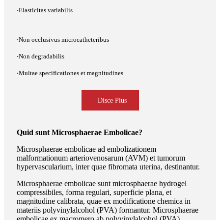
·
Elasticitas variabilis
·
Non occlusivus microcatheteribus
·
Non degradabilis
·
Multae specificationes et magnitudines
Disce Plus
Quid sunt Microsphaerae Embolicae?
Microsphaerae embolicae ad embolizationem
malformationum arteriovenosarum (AVM) et tumorum
hypervascularium, inter quae fibromata uterina, destinantur.
Microsphaerae embolicae sunt microsphaerae hydrogel
compressibiles, forma regulari, superficie plana, et
magnitudine calibrata, quae ex modificatione chemica in
materiis polyvinylalcohol (PVA) formantur. Microsphaerae
embolicae ex macromero ab polyvinylalcohol (PVA)