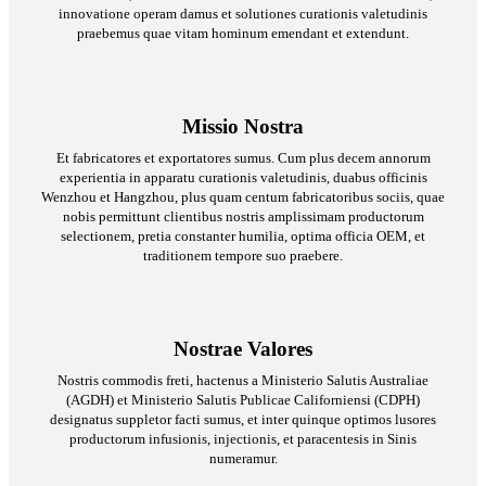
innovatione operam damus et solutiones curationis valetudinis
praebemus quae vitam hominum emendant et extendunt.
Missio Nostra
Et fabricatores et exportatores sumus. Cum plus decem annorum
experientia in apparatu curationis valetudinis, duabus officinis
Wenzhou et Hangzhou, plus quam centum fabricatoribus sociis, quae
nobis permittunt clientibus nostris amplissimam productorum
selectionem, pretia constanter humilia, optima officia OEM, et
traditionem tempore suo praebere.
Nostrae Valores
Nostris commodis freti, hactenus a Ministerio Salutis Australiae
(AGDH) et Ministerio Salutis Publicae Californiensi (CDPH)
designatus suppletor facti sumus, et inter quinque optimos lusores
productorum infusionis, injectionis, et paracentesis in Sinis
numeramur.