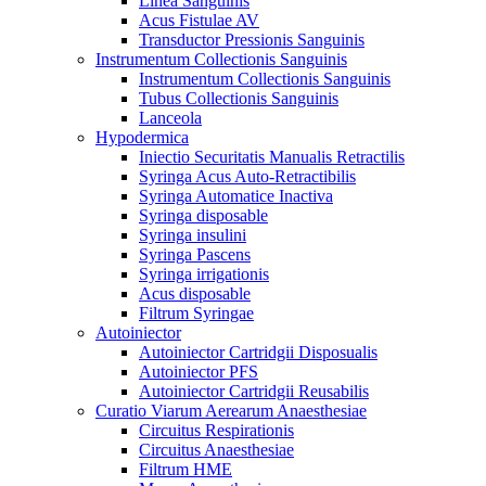
Linea Sanguinis
Acus Fistulae AV
Transductor Pressionis Sanguinis
Instrumentum Collectionis Sanguinis
Instrumentum Collectionis Sanguinis
Tubus Collectionis Sanguinis
Lanceola
Hypodermica
Iniectio Securitatis Manualis Retractilis
Syringa Acus Auto-Retractibilis
Syringa Automatice Inactiva
Syringa disposable
Syringa insulini
Syringa Pascens
Syringa irrigationis
Acus disposable
Filtrum Syringae
Autoiniector
Autoiniector Cartridgii Disposualis
Autoiniector PFS
Autoiniector Cartridgii Reusabilis
Curatio Viarum Aerearum Anaesthesiae
Circuitus Respirationis
Circuitus Anaesthesiae
Filtrum HME