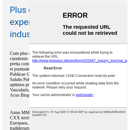
Plus quam viginti annos
experientiae practicae in
industria habemus.
Cum plus quam viginti annorum experientia in apparatu
curationis valetudinis, amplam productorum selectionem,
pretia competitiva, officia OEM excepta, et traditiones certas
et puntuales offerimus. Fuimus praebitores Ministerii Salutis
Publicae Gubernationis Australianae (AGDH) et Ministerii
Salutis Publicae Californiensis (CDPH). In Sinis, inter
optimos praebitores Infusionis, Injectionis, Accessus
Vascularis, Instrumentorum Rehabilitationis, Haemodialysis,
Acus Biopsiae, et productorum Paracentesis numeramur.
Anno MMXXIII, feliciter merces clientibus in plus quam
CXX terris, inter quas Civitates Foederatae Americae, Unio
Europaea, Oriens Medius, et Asia Meridionali-Orientalis,
tradideramus. Actiones nostrae quotidianae dedicationem