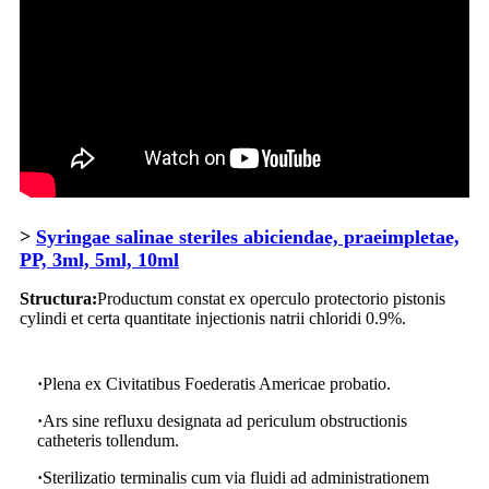
>
Syringae salinae steriles abiciendae, praeimpletae,
PP, 3ml, 5ml, 10ml
Structura:
Productum constat ex operculo protectorio pistonis
cylindi et certa quantitate injectionis natrii chloridi 0.9%.
·
Plena ex Civitatibus Foederatis Americae probatio.
·
Ars sine refluxu designata ad periculum obstructionis
catheteris tollendum.
·
Sterilizatio terminalis cum via fluidi ad administrationem