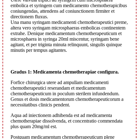
embolica et syringem cum medicamento chemotherapicibus
coniungendas, attendens ad coniunctionem firmiter et
directionem fluxus.
Una manu syringam medicamenti chemotherapeutici preme,
altera vero syringam microsphaeras embolicas continentem
extrahe. Denique medicamentum chemotherapeuticum et
microsphaera in syringa 20ml miscentur, syringam bene
agitant, et per triginta minuta relinquunt, singulis quinque
minutis per tempus agitantes.
Gradus 1: Medicamenta chemotherapiae configura.
Forfice chirurgica utere ad ampullam medicamenti
chemotherapeutici reserandam et medicamentum
chemotherapeuticum in poculum sterilem infundendum.
Genus et dosis medicamentorum chemotherapeuticorum a
necessitatibus clinicis pendent.
Aqua ad iniectionem adhibenda est ad medicamenta
chemotherapiae dissolvenda, et concentratio commendata
plus quam 20mg/ml est.
Postquam medicamentum chemotherapeuticum plene