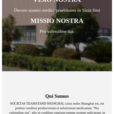
Decem summi medici praebitores in Sinis fieri
MISSIO NOSTRA
Pro valetudine tua.
Qui Sumus
SOCIETAS TEAMSTAND SHANGHAI, cuius sedes Shanghai est, est
peritus venditor productorum et solutionum medicarum. "Pro
valetudine tua", alte in cordibus omnium turmae nostrae radicatum, in