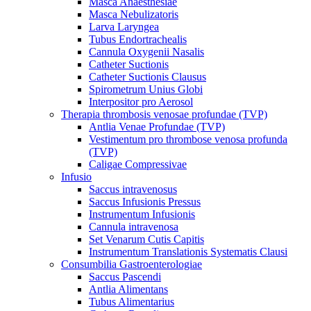
Masca Anaesthesiae
Masca Nebulizatoris
Larva Laryngea
Tubus Endortrachealis
Cannula Oxygenii Nasalis
Catheter Suctionis
Catheter Suctionis Clausus
Spirometrum Unius Globi
Interpositor pro Aerosol
Therapia thrombosis venosae profundae (TVP)
Antlia Venae Profundae (TVP)
Vestimentum pro thrombose venosa profunda
(TVP)
Caligae Compressivae
Infusio
Saccus intravenosus
Saccus Infusionis Pressus
Instrumentum Infusionis
Cannula intravenosa
Set Venarum Cutis Capitis
Instrumentum Translationis Systematis Clausi
Consumbilia Gastroenterologiae
Saccus Pascendi
Antlia Alimentans
Tubus Alimentarius