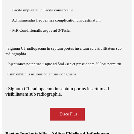
· Facile implantatur. Facile conservatur.
· Ad minuendas frequentias complicationum destinatum.
· MR Conditionalis usque ad 3-Tesla.
· Signum CT radiopacum in septum portus insertum ad visibilitatem sub
radiographia.
· Injectiones potentiae usque ad 5mL/sec et pressionem 300psi permittit.
· Cum omnibus acubus potentiae congruens.
· Signum CT radiopacum in septum portus insertum ad
visibilitatem sub radiographia.
Disce Plus
Portus Implantabilis – Aditus Fidelis ad Infusionem