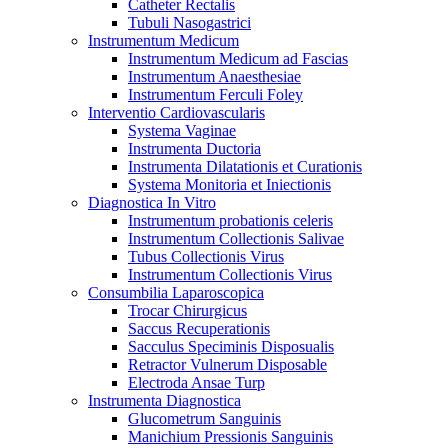
Catheter Rectalis
Tubuli Nasogastrici
Instrumentum Medicum
Instrumentum Medicum ad Fascias
Instrumentum Anaesthesiae
Instrumentum Ferculi Foley
Interventio Cardiovascularis
Systema Vaginae
Instrumenta Ductoria
Instrumenta Dilatationis et Curationis
Systema Monitoria et Iniectionis
Diagnostica In Vitro
Instrumentum probationis celeris
Instrumentum Collectionis Salivae
Tubus Collectionis Virus
Instrumentum Collectionis Virus
Consumbilia Laparoscopica
Trocar Chirurgicus
Saccus Recuperationis
Sacculus Speciminis Disposualis
Retractor Vulnerum Disposable
Electroda Ansae Turp
Instrumenta Diagnostica
Glucometrum Sanguinis
Manichium Pressionis Sanguinis