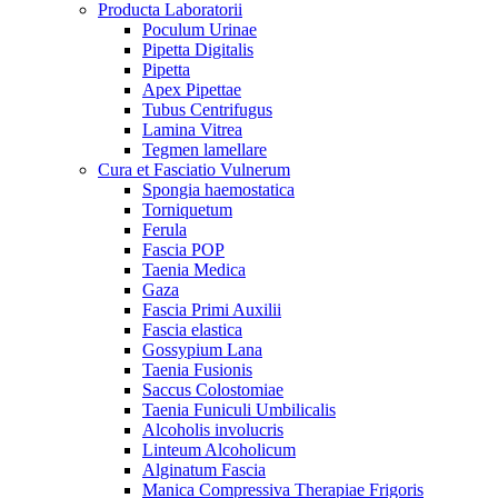
Producta Laboratorii
Poculum Urinae
Pipetta Digitalis
Pipetta
Apex Pipettae
Tubus Centrifugus
Lamina Vitrea
Tegmen lamellare
Cura et Fasciatio Vulnerum
Spongia haemostatica
Torniquetum
Ferula
Fascia POP
Taenia Medica
Gaza
Fascia Primi Auxilii
Fascia elastica
Gossypium Lana
Taenia Fusionis
Saccus Colostomiae
Taenia Funiculi Umbilicalis
Alcoholis involucris
Linteum Alcoholicum
Alginatum Fascia
Manica Compressiva Therapiae Frigoris