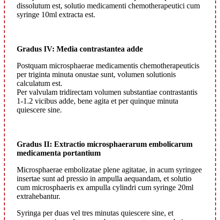
dissolutum est, solutio medicamenti chemotherapeutici cum
syringe 10ml extracta est.
Gradus IV: Media contrastantea adde
Postquam microsphaerae medicamentis chemotherapeuticis
per triginta minuta onustae sunt, volumen solutionis
calculatum est.
Per valvulam tridirectam volumen substantiae contrastantis
1-1.2 vicibus adde, bene agita et per quinque minuta
quiescere sine.
Gradus II: Extractio microsphaerarum embolicarum
medicamenta portantium
Microsphaerae embolizatae plene agitatae, in acum syringee
insertae sunt ad pressio in ampulla aequandam, et solutio
cum microsphaeris ex ampulla cylindri cum syringe 20ml
extrahebantur.
Syringa per duas vel tres minutas quiescere sine, et