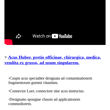
>
Acus Huber, pretio officinae, chirurgica, medica,
vendita ex grosso, ad usum singularem.
·
Cuspis acus specialiter designata ad contaminationem
fragmentorum gummi vitandam.
·
Connector Luer, connectore sine acus instructus.
·
Designatio spongiae chassis ad applicationem
commodiorem.