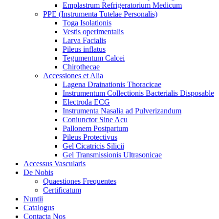
Emplastrum Refrigeratorium Medicum
PPE (Instrumenta Tutelae Personalis)
Toga Isolationis
Vestis operimentalis
Larva Facialis
Pileus inflatus
Tegumentum Calcei
Chirothecae
Accessiones et Alia
Lagena Drainationis Thoracicae
Instrumentum Collectionis Bacterialis Disposable
Electroda ECG
Instrumenta Nasalia ad Pulverizandum
Coniunctor Sine Acu
Pallonem Postpartum
Pileus Protectivus
Gel Cicatricis Silicii
Gel Transmissionis Ultrasonicae
Accessus Vascularis
De Nobis
Quaestiones Frequentes
Certificatum
Nuntii
Catalogus
Contacta Nos