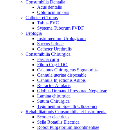
Consumbilia Dentalia
Acus dentalis
Obturaculum oris
Catheter et Tubus
Tubus PVC
Systema Tuborum PVDF
Urologia
Instrumentum Urologicum
Saccus Urinae
Catheter Urethralis
Consumibilia Chirurgica
Fascia carpi
Filum Cog PDO
Calamus Chirurgicus Signatorius
Cannula uterina disposable
Cannula Injectionis Adipis
Retractor Anularis
Globus Drenandi Pressurae Negativae
Lamina chirurgica
Sutura Chirurgica
Tegumentum Specilli Ultrasonici
Rehabilitationis Consumibilia et Instrumenta
Scooter electricus
Sella Rotatilis Electrica
Robot Purgatorium Incontinentiae